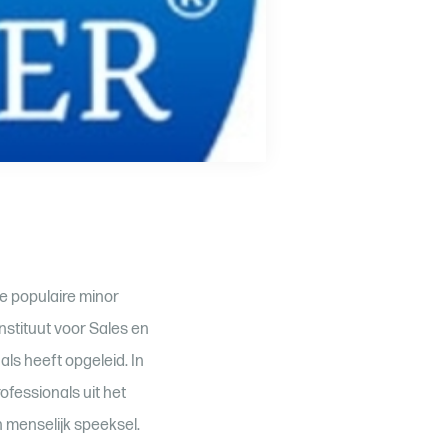
e populaire minor
nstituut voor Sales en
ls heeft opgeleid. In
fessionals uit het
 menselijk speeksel.