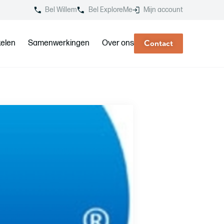
Bel Willem
Bel ExploreMe
Mijn account
kelen
Samenwerkingen
Over ons
Contact