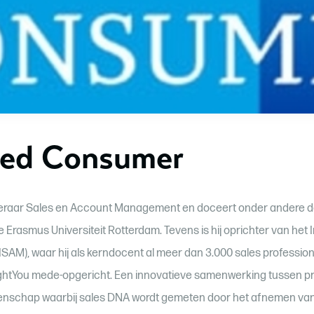
ked Consumer
leraar Sales en Account Management en doceert onder andere d
rasmus Universiteit Rotterdam. Tevens is hij oprichter van het I
M), waar hij als kerndocent al meer dan 3.000 sales professiona
ghtYou mede-opgericht. Een innovatieve samenwerking tussen pro
tenschap waarbij sales DNA wordt gemeten door het afnemen van