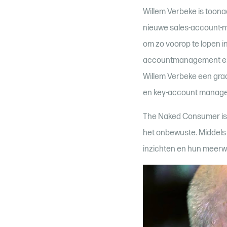
Willem Verbeke is toon
nieuwe sales-account-m
om zo voorop te lopen in
accountmanagement en zij
Willem Verbeke een graa
en key-account managem
The Naked Consumer is 
het onbewuste. Middels 
inzichten en hun meerw