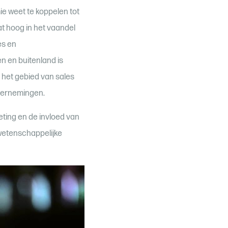
e weet te koppelen tot
t hoog in het vaandel
es en
n en buitenland is
 het gebied van sales
dernemingen.
ting en de invloed van
wetenschappelijke