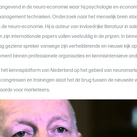
aangevend in de neuro-economie waar hij psychologie en economi
anagement technieken. Onderzoek naar het menselijk brein staa
 de neuro-economie. Hij is auteur van invloedrijke literatuur in sal
n internationale papers vallen veelvuldig in de prijzen. In binne
g geziene spreker vanwege zijn verhelderende en nieuwe kijk op
ent binnen professionele organisaties en kennisintensieve on
hét kennisplatform van Nederland op het gebied van neuromarke
congressen en trainingen slaat het de brug tussen de nieuwste 
aarde voor marketeers.