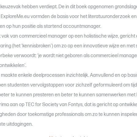
et keuzevak hebben verdiept. De in dit boek opgenomen grondslag
 ExploreMe.eu vormden de basis voor het literatuuronderzoek en
ten op hun positie als startend accountmanager.
vak van commercieel manager op een holistische wijze, gericht 
ring (het ‘kennisbroken’) om zo op een innovatieve wijze en me
erbeke verwoordt: ‘je wordt niet geboren als commercieel manage
ontwikkelen’.
 maakte enkele deelprocessen inzichtelijk. Aanvullend en op basi
ben studenten vervolgstappen voor zichzelf geformuleerd om tij
beter te kunnen presteren en beter te kunnen samenwerken met k
rima aan op TEC for Society van Fontys, dat is gericht op ontwikk
gheden door toekomstige professionals om zo te kunnen inspele
te uitdagingen.