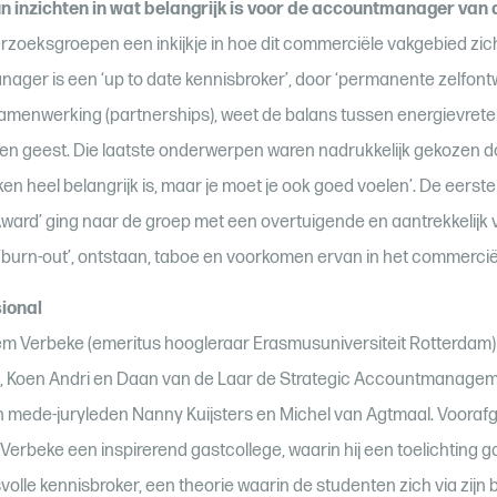
 inzichten in wat belangrijk is voor de accountmanager van 
oeksgroepen een inkijkje in hoe dit commerciële vakgebied zich
ger is een ‘up to date kennisbroker’, door ‘permanente zelfontwi
amenwerking (partnerships), weet de balans tussen energievrete
jf en geest. Die laatste onderwerpen waren nadrukkelijk gekozen 
ken heel belangrijk is, maar je moet je ook goed voelen’. De eerste
rd’ ging naar de groep met een overtuigende en aantrekkelij
‘burn-out’, ontstaan, taboe en voorkomen ervan in het commercië
ional
llem Verbeke (emeritus hoogleraar Erasmusuniversiteit Rotterdam)
t, Koen Andri en Daan van de Laar de Strategic Accountmanagem
mede-juryleden Nanny Kuijsters en Michel van Agtmaal. Vooraf
erbeke een inspirerend gastcollege, waarin hij een toelichting ga
olle kennisbroker, een theorie waarin de studenten zich via zijn 