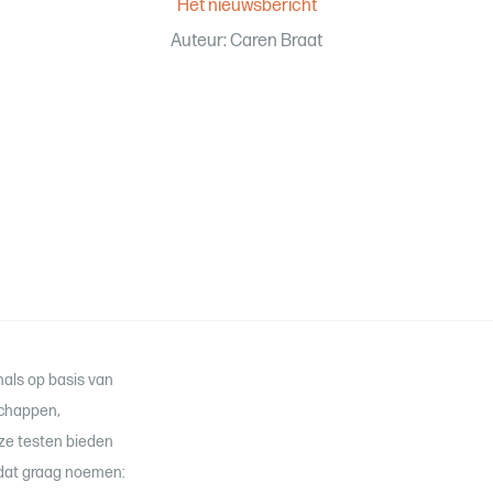
Het nieuwsbericht
Auteur: Caren Braat
nals op basis van
schappen,
ze testen bieden
ij dat graag noemen: