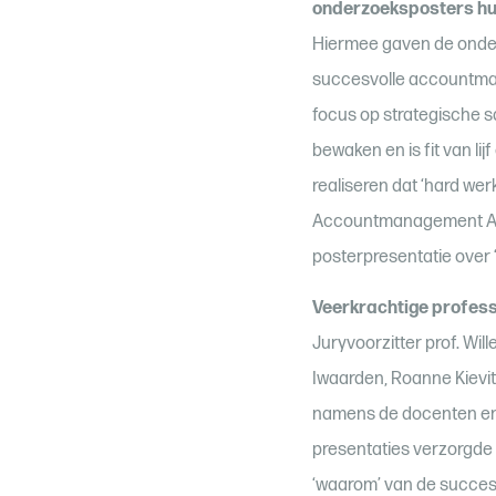
onderzoeksposters hun
Hiermee gaven de onderz
succesvolle accountmana
focus op strategische s
bewaken en is fit van li
realiseren dat ‘hard wer
Accountmanagement Awa
posterpresentatie over 
Veerkrachtige profess
Juryvoorzitter prof. Wi
Iwaarden, Roanne Kievi
namens de docenten en 
presentaties verzorgde V
‘waarom’ van de succesv