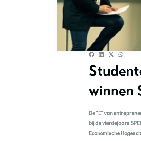
Student
winnen 
De “E” van entrepreneu
bij de vierdejaars S
Economische Hogeschoo