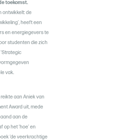
de toekomst.
 ontwikkelt: de
kkeling’, heeft een
rs en energiegevers te
door studenten die zich
 ‘Strategic
k vormgegeven
le vak.
 reikte aan Aniek van
ent Award uit, mede
gaand aan de
f op het ‘hoe’ en
boek ‘de veerkrachtige