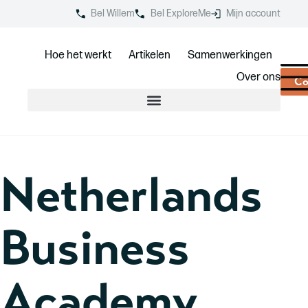
Bel Willem
Bel ExploreMe
Mijn account
Hoe het werkt
Artikelen
Samenwerkingen
Over ons
Co
Netherlands
Business
Academy