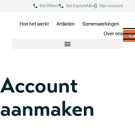
Bel Willem
Bel ExploreMe
Mijn account
Hoe het werkt
Artikelen
Samenwerkingen
Over ons
Co
Account
aanmaken