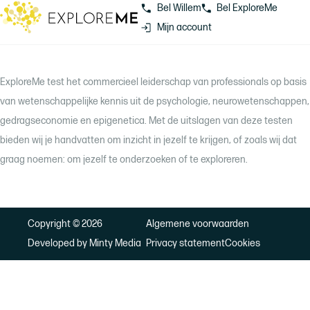
Bel Willem
Bel ExploreMe
Mijn account
ExploreMe test het commercieel leiderschap van professionals op basis
van wetenschappelijke kennis uit de psychologie, neurowetenschappen,
gedragseconomie en epigenetica. Met de uitslagen van deze testen
bieden wij je handvatten om inzicht in jezelf te krijgen, of zoals wij dat
graag noemen: om jezelf te onderzoeken of te exploreren.
Copyright © 2026
Algemene voorwaarden
Developed by Minty Media
Privacy statement
Cookies